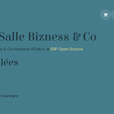
Réservations
Événements
Contactez-nous
Salle Bizness & Co
ess & Co instance d'Odoo, le
ERP Open Source
.
llées
n bancaire