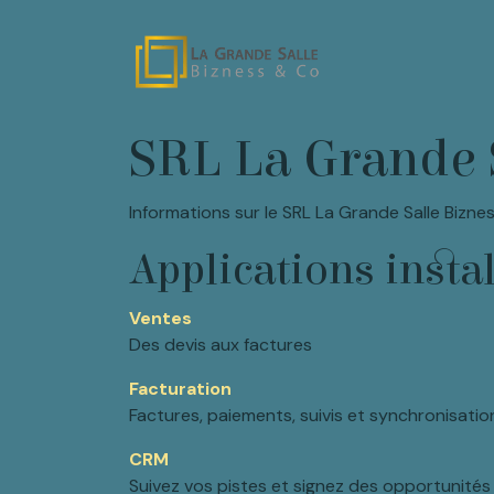
Se rendre au contenu
Page d'accueil
SRL La Grande 
Informations sur le SRL La Grande Salle Bizn
Applications insta
Ventes
Des devis aux factures
Facturation
Factures, paiements, suivis et synchronisatio
CRM
Suivez vos pistes et signez des opportunités