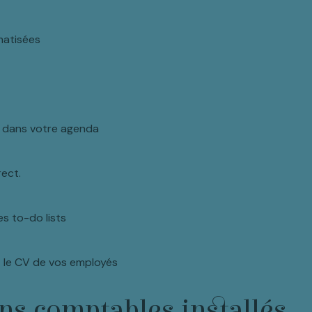
matisées
s dans votre agenda
ect.
s to-do lists
 le CV de vos employés
ans comptables installés