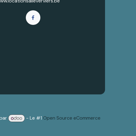
ww.locationsalleverviers.be
 par
- Le #1
Open Source eCommerce