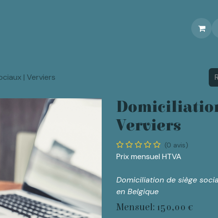
Réservations
Événements
Contactez-nous
ociaux | Verviers
Domiciliation
Verviers
(0 avis)
Prix mensuel HTVA
Domiciliation de siège soci
en Belgique
Mensuel: 150,00 €