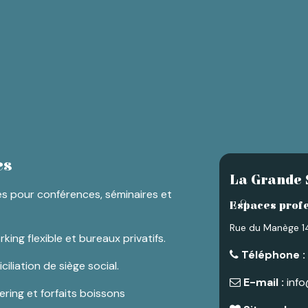
es
La Grande 
es pour conférences, séminaires et
Espaces profe
Rue du Manège 14
ng flexible et bureaux privatifs.
Téléphone :
iliation de siège social.
E-mail :
info
ring et forfaits boissons