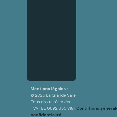
Mentions légales :
© 2025 La Grande Salle.
Tous droits réservés.
TVA : BE 0692 655 818 |
Conditions général
confidentialité