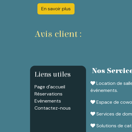
En savoir plus
Avis client :
Nos Servic
Liens utiles
Location de sall
Page d'accueil
événements.
Réservations
Evènements
Espace de coworki
Contactez-nous
Services de domic
Solutions de cate